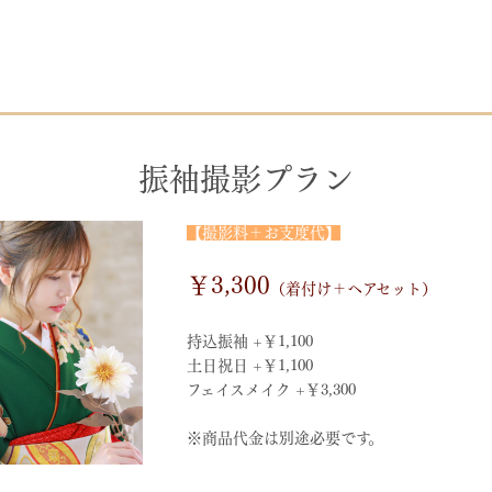
振袖撮影プラン
【撮影料＋お支度代】
￥3,300
（着付け＋ヘアセット）
持込振袖 +￥1,100
土日祝日 +￥1,100
フェイスメイク +￥3,300
※商品代金は別途必要です。